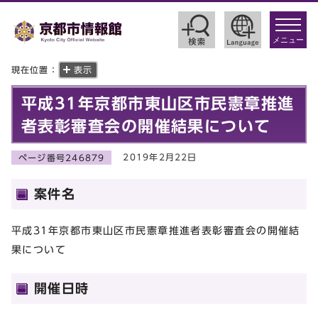
toggle
navigat
メニュー
現在位置：
表示
平成31年京都市東山区市民憲章推進
者表彰審査会の開催結果について
2019年2月22日
ページ番号246879
案件名
平成31年京都市東山区市民憲章推進者表彰審査会の開催結
果について
開催日時