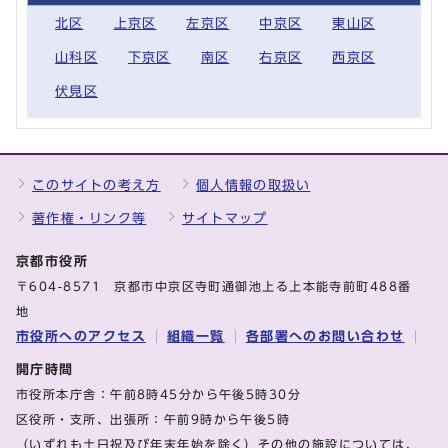
北区
上京区
左京区
中京区
東山区
山科区
下京区
南区
右京区
西京区
伏見区
このサイトの考え方
個人情報の取扱い
著作権・リンク等
サイトマップ
京都市役所
〒604-8571 京都市中京区寺町通御池上る上本能寺前町488番
地
市役所へのアクセス
組織一覧
各部署へのお問い合わせ
開庁時間
市役所本庁舎：午前8時45分から午後5時30分
区役所・支所、出張所：午前9時から午後5時
（いずれも土日祝及び年末年始を除く）その他の施設については、