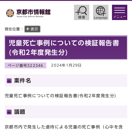
toggle
navigat
メニュー
現在位置：
表示
児童死亡事例についての検証報告書
(令和2年度発生分)
2024年1月29日
ページ番号322346
案件名
児童死亡事例についての検証報告書(令和2年度発生分)
議題
京都市内で発生した虐待による児童の死亡事例（心中を含