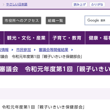
やさしい日本語
読み上げ
ふりがな
市役所へのアクセス
組織一覧
報
観光・文化・産業
子育て・教育
健康・福
政情報
市民参加
審議会等開催結果
審議会 令和元年度第1回「親子いきいき保健部会」
審議会 令和元年度第1回「親子いき
 令和元年度第1回「親子いきいき保健部会」