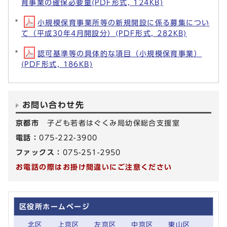
育事業の確保必要量(PDF形式, 124KB)
小規模保育事業所等の新規開設に係る募集につい
て（平成30年4月開設分）(PDF形式, 282KB)
認可基準等の具体的な項目（小規模保育事業）
(PDF形式, 186KB)
お問い合わせ先
京都市
子ども若者はぐくみ局幼保総合支援室
電話：
075-222-3900
ファックス：
075-251-2950
お電話の際はお掛け間違いにご注意ください
区役所ホームページ
北区
上京区
左京区
中京区
東山区