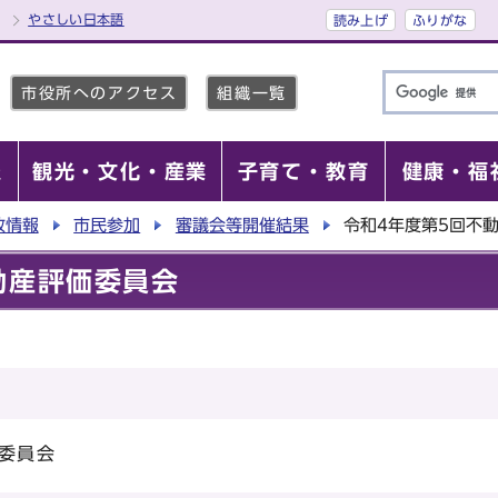
やさしい日本語
読み上げ
ふりがな
市役所へのアクセス
組織一覧
報
観光・文化・産業
子育て・教育
健康・福
政情報
市民参加
審議会等開催結果
令和4年度第5回不
動産評価委員会
委員会