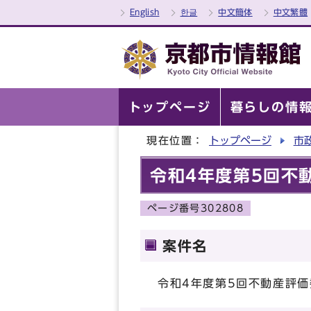
English
한글
中文簡体
中文繁體
トップページ
暮らしの情
現在位置：
トップページ
市
令和4年度第5回不
ページ番号302808
案件名
令和4年度第5回不動産評価