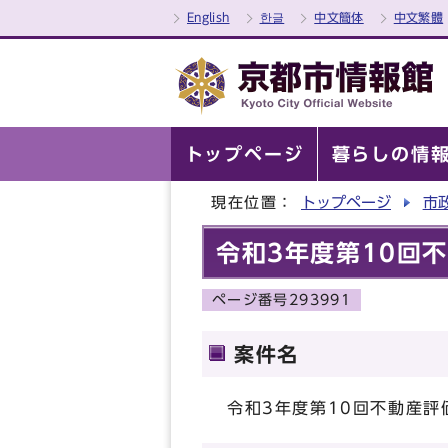
English
한글
中文簡体
中文繁體
トップページ
暮らしの情
現在位置：
トップページ
市
令和3年度第10回
ページ番号293991
案件名
令和3年度第10回不動産評