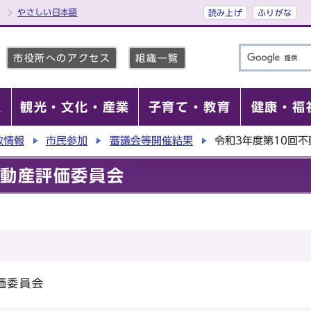
やさしい日本語
読み上げ
ふりがな
市役所へのアクセス
組織一覧
報
観光・文化・産業
子育て・教育
健康・福
政情報
市民参加
審議会等開催結果
令和3年度第10回
不動産評価委員会
価委員会