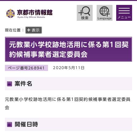
toggle
navigat
メニュー
現在位置：
表示
元教業小学校跡地活用に係る第1回契
約候補事業者選定委員会
2020年5月11日
ページ番号268941
案件名
元教業小学校跡地活用に係る第1回契約候補事業者選定委員
会
開催日時