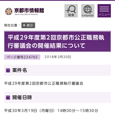
toggle
navigat
メニュー
現在位置：
表示
平成29年度第2回京都市公正職務執
行審議会の開催結果について
2018年3月20日
ページ番号234765
案件名
平成29年度第2回京都市公正職務執行審議会
開催日時
平成30年3月19日（月曜日）14時00分～15時30分