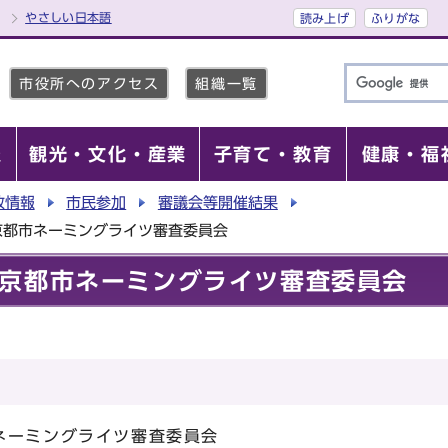
やさしい日本語
読み上げ
ふりがな
市役所へのアクセス
組織一覧
報
観光・文化・産業
子育て・教育
健康・福
政情報
市民参加
審議会等開催結果
京都市ネーミングライツ審査委員会
京都市ネーミングライツ審査委員会
ネーミングライツ審査委員会