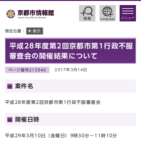
toggle
navigat
メニュー
現在位置：
表示
平成28年度第2回京都市第1行政不服
審査会の開催結果について
2017年3月14日
ページ番号215946
案件名
平成28年度第2回京都市第1行政不服審査会
開催日時
平成29年3月10日（金曜日）9時30分～11時10分