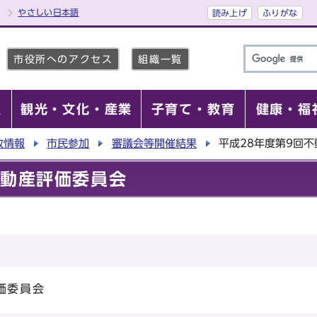
やさしい日本語
読み上げ
ふりがな
市役所へのアクセス
組織一覧
報
観光・文化・産業
子育て・教育
健康・福
政情報
市民参加
審議会等開催結果
平成28年度第9回
不動産評価委員会
価委員会