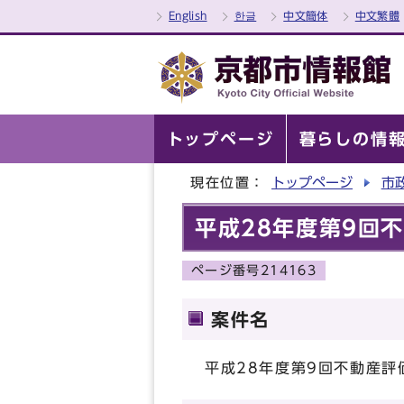
English
한글
中文簡体
中文繁體
トップページ
暮らしの情
現在位置：
トップページ
市
平成28年度第9回
ページ番号214163
案件名
平成28年度第9回不動産評