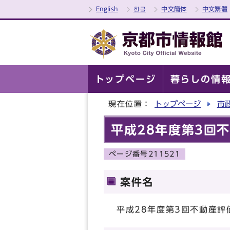
English
한글
中文簡体
中文繁體
トップページ
暮らしの情
現在位置：
トップページ
市
平成28年度第3回
ページ番号211521
案件名
平成28年度第3回不動産評