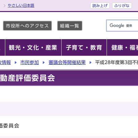
やさしい日本語
読み上げ
ふりがな
市役所へのアクセス
組織一覧
報
観光・文化・産業
子育て・教育
健康・福
政情報
市民参加
審議会等開催結果
平成28年度第3回
不動産評価委員会
価委員会