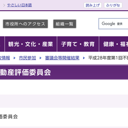
やさしい日本語
読み上げ
ふりがな
市役所へのアクセス
組織一覧
報
観光・文化・産業
子育て・教育
健康・福
政情報
市民参加
審議会等開催結果
平成28年度第1回
不動産評価委員会
価委員会