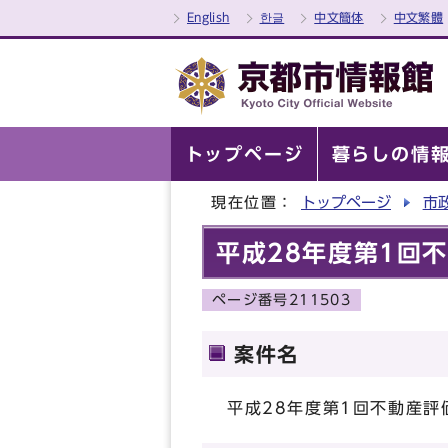
English
한글
中文簡体
中文繁體
トップページ
暮らしの情
現在位置：
トップページ
市
平成28年度第1回
ページ番号211503
案件名
平成28年度第1回不動産評