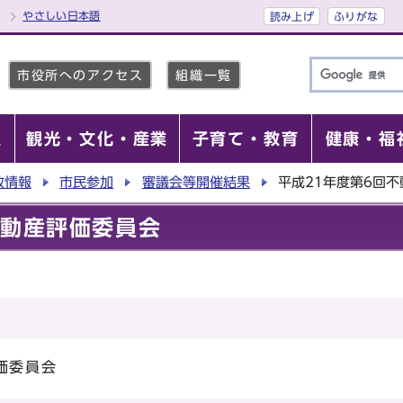
やさしい日本語
読み上げ
ふりがな
市役所へのアクセス
組織一覧
報
観光・文化・産業
子育て・教育
健康・福
政情報
市民参加
審議会等開催結果
平成21年度第6回
不動産評価委員会
価委員会