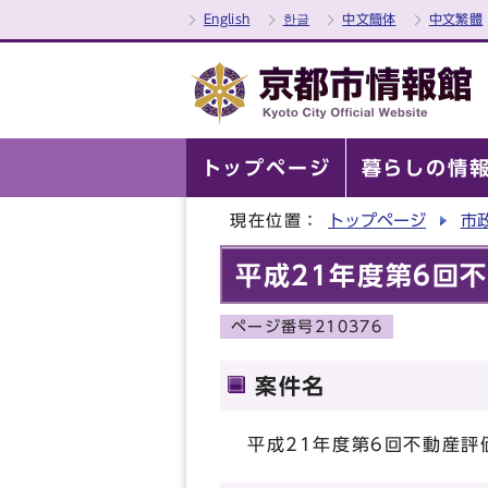
English
한글
中文簡体
中文繁體
トップページ
暮らしの情
現在位置：
トップページ
市
平成21年度第6回
ページ番号210376
案件名
平成21年度第6回不動産評