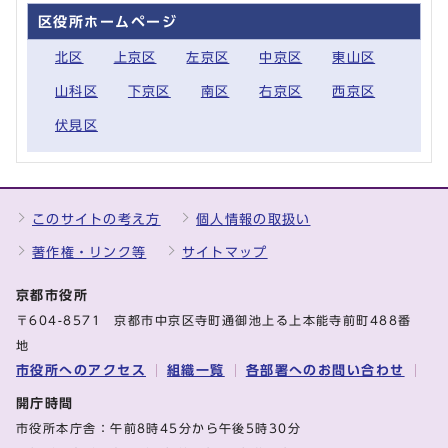
区役所ホームページ
北区
上京区
左京区
中京区
東山区
山科区
下京区
南区
右京区
西京区
伏見区
このサイトの考え方
個人情報の取扱い
著作権・リンク等
サイトマップ
京都市役所
〒604-8571 京都市中京区寺町通御池上る上本能寺前町488番
地
市役所へのアクセス
組織一覧
各部署へのお問い合わせ
開庁時間
市役所本庁舎：午前8時45分から午後5時30分