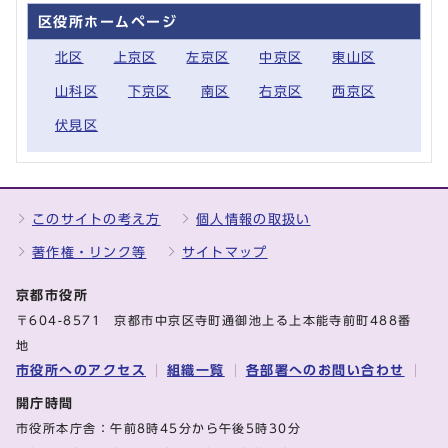
区役所ホームページ
北区
上京区
左京区
中京区
東山区
山科区
下京区
南区
右京区
西京区
伏見区
このサイトの考え方
個人情報の取扱い
著作権・リンク等
サイトマップ
京都市役所
〒604-8571 京都市中京区寺町通御池上る上本能寺前町488番
地
市役所へのアクセス
組織一覧
各部署へのお問い合わせ
開庁時間
市役所本庁舎：午前8時45分から午後5時30分