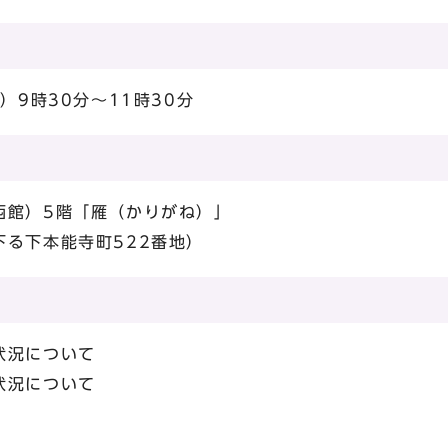
）9時30分～11時30分
西館）5階「雁（かりがね）」
る下本能寺町522番地）
状況について
状況について