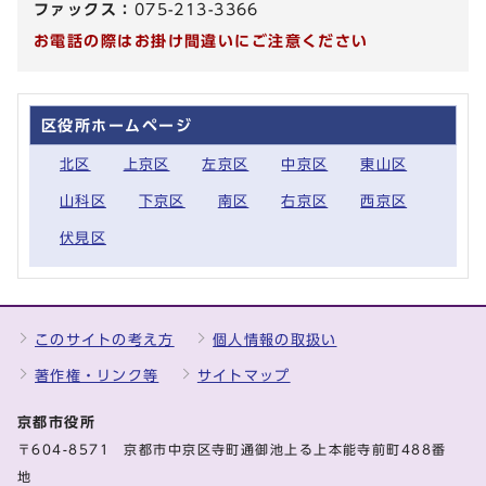
ファックス：
075-213-3366
お電話の際はお掛け間違いにご注意ください
区役所ホームページ
北区
上京区
左京区
中京区
東山区
山科区
下京区
南区
右京区
西京区
伏見区
このサイトの考え方
個人情報の取扱い
著作権・リンク等
サイトマップ
京都市役所
〒604-8571 京都市中京区寺町通御池上る上本能寺前町488番
地