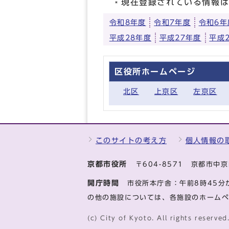
現在登録されている情報
令和8年度
令和7年度
令和6年
平成28年度
平成27年度
平成
区役所ホームページ
北区
上京区
左京区
このサイトの考え方
個人情報の
京都市役所
〒604-8571 京都市
開庁時間
市役所本庁舎：午前8時45分
の他の施設については、各施設のホーム
(c) City of Kyoto. All rights reserved