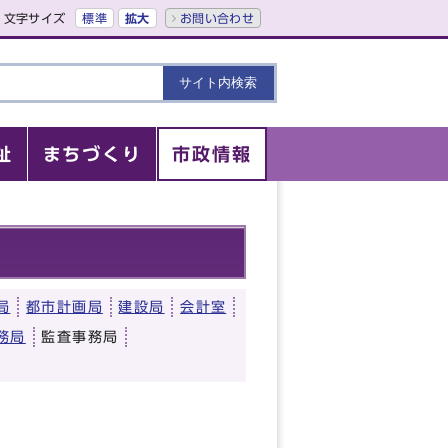
文字サイズ
標準
拡大
お問い合わせ
祉
まちづくり
市政情報
局
都市計画局
建設局
会計室
務局
監査事務局