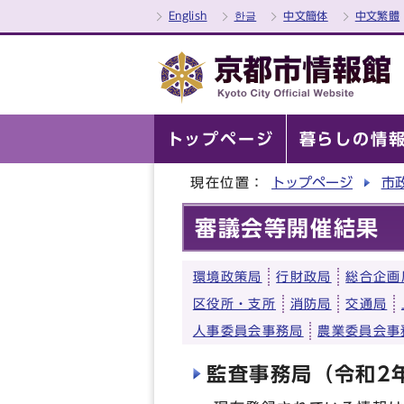
English
한글
中文簡体
中文繁體
トップページ
暮らしの情
現在位置：
トップページ
市
審議会等開催結果
環境政策局
行財政局
総合企画
区役所・支所
消防局
交通局
人事委員会事務局
農業委員会事
監査事務局（令和2