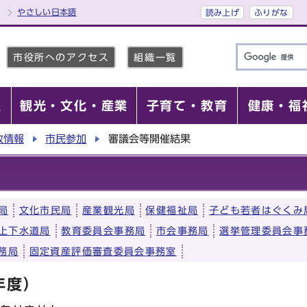
やさしい日本語
読み上げ
ふりがな
市役所へのアクセス
組織一覧
報
観光・文化・産業
子育て・教育
健康・福
政情報
市民参加
審議会等開催結果
局
文化市民局
産業観光局
保健福祉局
子ども若者はぐくみ
上下水道局
教育委員会事務局
市会事務局
選挙管理委員会事
務局
固定資産評価審査委員会事務室
年度）