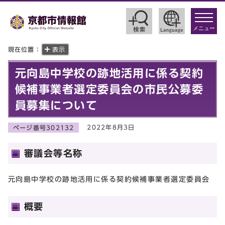
toggle
navigat
メニュー
現在位置：
表示
元向島中学校の跡地活用に係る契約
候補事業者選定委員会の市民公募委
員募集について
2022年8月3日
ページ番号302132
審議会等名称
元向島中学校の跡地活用に係る契約候補事業者選定委員会
概要