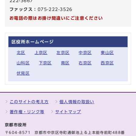
222-3667
ファックス：
075-222-3526
お電話の際はお掛け間違いにご注意ください
区役所ホームページ
北区
上京区
左京区
中京区
東山区
山科区
下京区
南区
右京区
西京区
伏見区
このサイトの考え方
個人情報の取扱い
著作権・リンク等
サイトマップ
京都市役所
〒604-8571 京都市中京区寺町通御池上る上本能寺前町488番