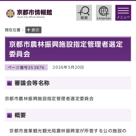
toggle
navigat
メニュー
現在位置：
表示
京都市農林振興施設指定管理者選定
委員会
2026年5月20日
ページ番号353876
審議会等名称
京都市農林振興施設指定管理者選定委員会
概要
京都市産業観光観光局農林振興室が所管する公の施設の