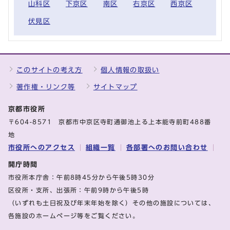
山科区
下京区
南区
右京区
西京区
伏見区
このサイトの考え方
個人情報の取扱い
著作権・リンク等
サイトマップ
京都市役所
〒604-8571 京都市中京区寺町通御池上る上本能寺前町488番
地
市役所へのアクセス
組織一覧
各部署へのお問い合わせ
開庁時間
市役所本庁舎：午前8時45分から午後5時30分
区役所・支所、出張所：午前9時から午後5時
（いずれも土日祝及び年末年始を除く）その他の施設については、
各施設のホームページ等をご覧ください。