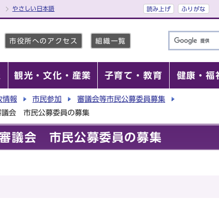
やさしい日本語
読み上げ
ふりがな
市役所へのアクセス
組織一覧
報
観光・文化・産業
子育て・教育
健康・福
政情報
市民参加
審議会等市民公募委員募集
審議会 市民公募委員の募集
審議会 市民公募委員の募集