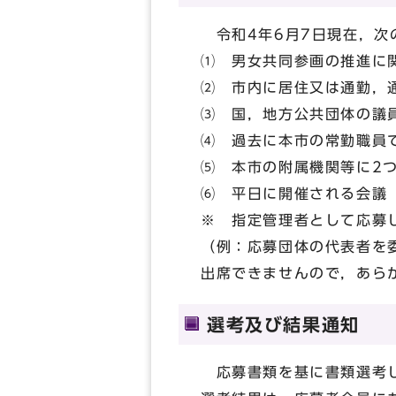
令和4年6月7日現在，次
⑴ 男女共同参画の推進に
⑵ 市内に居住又は通勤，
⑶ 国，地方公共団体の議
⑷ 過去に本市の常勤職員
⑸ 本市の附属機関等に2
⑹ 平日に開催される会議
※ 指定管理者として応募
（例：応募団体の代表者を
出席できませんので，あら
選考及び結果通知
応募書類を基に書類選考し