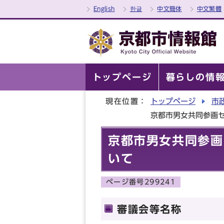
English
한글
中文簡体
中文繁體
トップページ
暮らしの情
現在位置：
トップページ
市
京都市男女共同参画
京都市男女共同参画
いて
ページ番号299241
審議会等名称