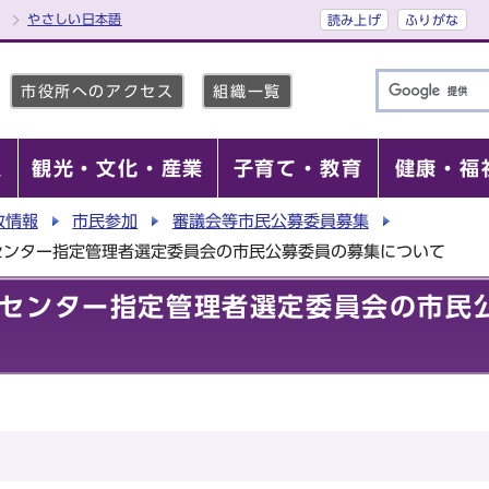
やさしい日本語
読み上げ
ふりがな
市役所へのアクセス
組織一覧
報
観光・文化・産業
子育て・教育
健康・福
政情報
市民参加
審議会等市民公募委員募集
センター指定管理者選定委員会の市民公募委員の募集について
センター指定管理者選定委員会の市民