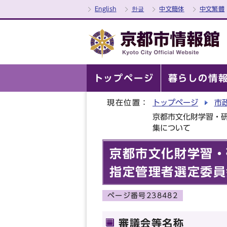
English
한글
中文簡体
中文繁體
トップページ
暮らしの情
現在位置：
トップページ
市
京都市文化財学習・
集について
京都市文化財学習・
指定管理者選定委員
ページ番号238482
審議会等名称