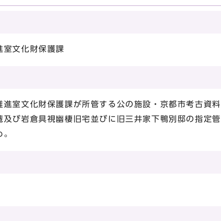
進室文化財保護課
進室文化財保護課が所管する公の施設・京都市考古資料
菴及び岩倉具視幽棲旧宅並びに旧三井家下鴨別邸の指定管
め。