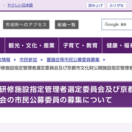
やさしい日本語
読み上げ
ふりがな
市役所へのアクセス
組織一覧
報
観光・文化・産業
子育て・教育
健康・福
政情報
市民参加
審議会等市民公募委員募集
研修施設指定管理者選定委員会及び京都市文化財公開施設指定管理
研修施設指定管理者選定委員会及び京
会の市民公募委員の募集について