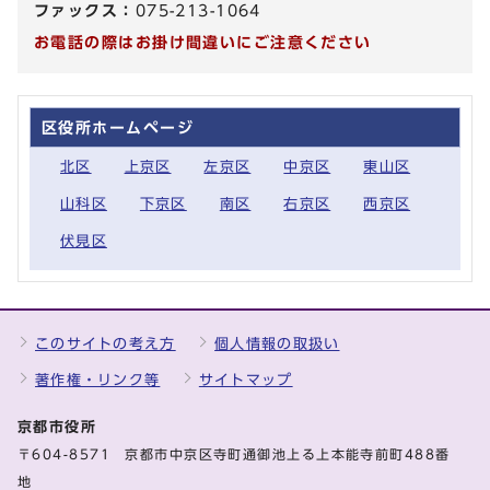
ファックス：
075-213-1064
お電話の際はお掛け間違いにご注意ください
区役所ホームページ
北区
上京区
左京区
中京区
東山区
山科区
下京区
南区
右京区
西京区
伏見区
このサイトの考え方
個人情報の取扱い
著作権・リンク等
サイトマップ
京都市役所
〒604-8571 京都市中京区寺町通御池上る上本能寺前町488番
地