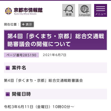
toggle
navigat
メニュー
現在位置：
表示
第4回「歩くまち・京都」総合交通戦
略審議会の開催について
2021年6月7日
ページ番号285190
案件名
第4回「歩くまち・京都」総合交通戦略審議会
開催日時
令和3年6月11日（金曜日）10時00分～