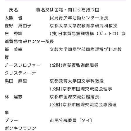
氏名 職名又は国籍・関わりを持つ国
大熊 晋 伏見青少年活動センター所長
佐野 真由子 京都大学大学院教育学研究科教授
庄 秀輝 (独)日本貿易振興機構（ジェトロ）京
都貿易情報センター所長
孫 美幸 文教大学国際学部国際理解学科准教
授
チースレロヴァー (公財)有斐斎弘道館職員
クリスティーナ
浜田 麻里 京都教育大学国文学科教授
(公財)京都市国際交流協会理事
林 建志 京都市国際交流会館館長
(公財)京都市国際交流協会専務理
事
プラー 市民公募委員〔タイ〕
ポンキワラシン