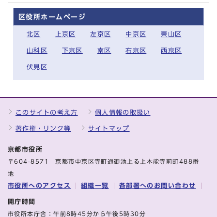
区役所ホームページ
北区
上京区
左京区
中京区
東山区
山科区
下京区
南区
右京区
西京区
伏見区
このサイトの考え方
個人情報の取扱い
著作権・リンク等
サイトマップ
京都市役所
〒604-8571 京都市中京区寺町通御池上る上本能寺前町488番
地
市役所へのアクセス
組織一覧
各部署へのお問い合わせ
開庁時間
市役所本庁舎：午前8時45分から午後5時30分