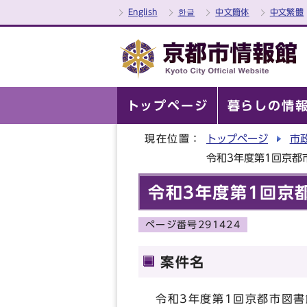
English
한글
中文簡体
中文繁體
トップページ
暮らしの情
現在位置：
トップページ
市
令和3年度第1回京
令和3年度第1回
ページ番号291424
案件名
令和3年度第1回京都市図