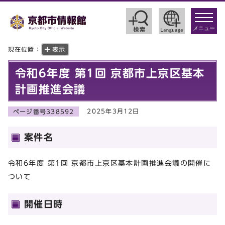
toggle
navigat
メニュー
現在位置：
表示
令和6年度 第1回 京都市上京区基本
計画推進会議
2025年3月12日
ページ番号338592
案件名
令和6年度 第1回 京都市上京区基本計画推進会議の開催に
ついて
開催日時