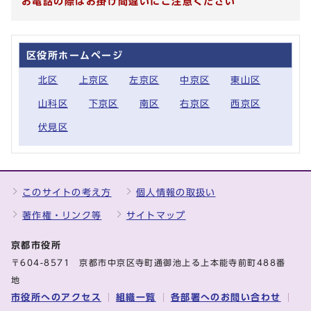
お電話の際はお掛け間違いにご注意ください
区役所ホームページ
北区
上京区
左京区
中京区
東山区
山科区
下京区
南区
右京区
西京区
伏見区
このサイトの考え方
個人情報の取扱い
著作権・リンク等
サイトマップ
京都市役所
〒604-8571 京都市中京区寺町通御池上る上本能寺前町488番
地
市役所へのアクセス
組織一覧
各部署へのお問い合わせ