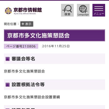
toggle
navigat
メニュー
現在位置：
表示
京都市多文化施策懇話会
2016年11月25日
ページ番号210806
審議会等名
京都市多文化施策懇話会
設置根拠法令等
京都市多文化施策懇話会設置要綱