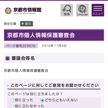
toggle
navigat
メニュー
現在位置：
表示
京都市個人情報保護審査会
2016年11月4日
ページ番号209070
審議会等名
京都市個人情報保護審査会
このページに対してご意見をお聞かせください
このページは役に立ちましたか？
役に立った
どちらともいえない
役に立たなかった