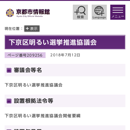
toggle
navigat
メニュー
現在位置：
表示
下京区明るい選挙推進協議会
2018年7月12日
ページ番号209256
審議会等名
下京区明るい選挙推進協議会
設置根拠法令等
下京区明るい選挙推進協議会開催要綱