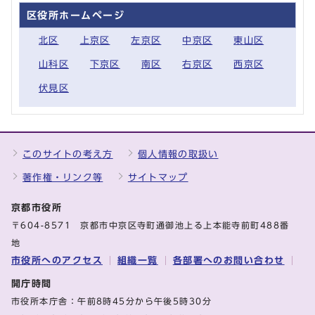
区役所ホームページ
北区
上京区
左京区
中京区
東山区
山科区
下京区
南区
右京区
西京区
伏見区
このサイトの考え方
個人情報の取扱い
著作権・リンク等
サイトマップ
京都市役所
〒604-8571 京都市中京区寺町通御池上る上本能寺前町488番
地
市役所へのアクセス
組織一覧
各部署へのお問い合わせ
開庁時間
市役所本庁舎：午前8時45分から午後5時30分