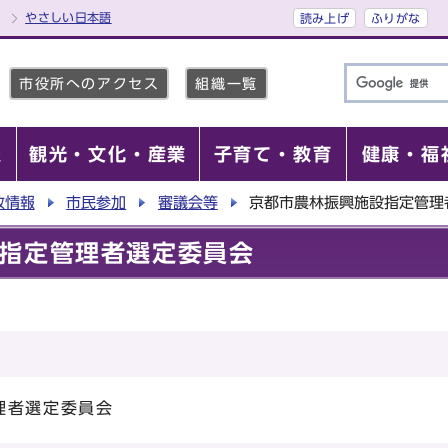
やさしい日本語
読み上げ
ふりがな
市役所へのアクセス
組織一覧
報
観光・文化・産業
子育て・教育
健康・福
政情報
市民参加
審議会等
京都市農林振興施設指定管理
指定管理者選定委員会
理者選定委員会