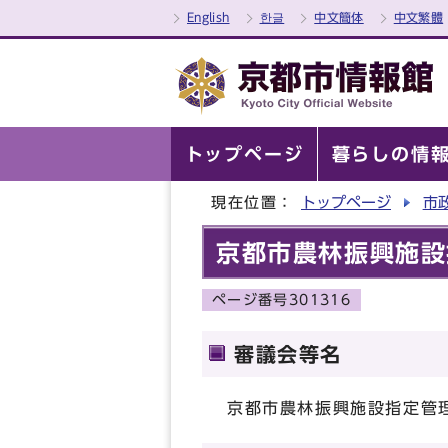
English
한글
中文簡体
中文繁體
トップページ
暮らしの情
現在位置：
トップページ
市
京都市農林振興施設
ページ番号301316
審議会等名
京都市農林振興施設指定管