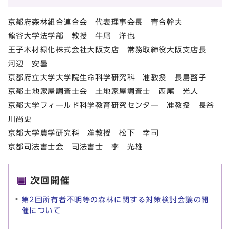
京都府森林組合連合会 代表理事会長 青合幹夫
龍谷大学法学部 教授 牛尾 洋也
王子木材緑化株式会社大阪支店 常務取締役大阪支店長
河辺 安曇
京都府立大学大学院生命科学研究科 准教授 長島啓子
京都土地家屋調査士会 土地家屋調査士 西尾 光人
京都大学フィールド科学教育研究センター 准教授 長谷
川尚史
京都大学農学研究科 准教授 松下 幸司
京都司法書士会 司法書士 李 光雄
次回開催
第2回所有者不明等の森林に関する対策検討会議の開
催について