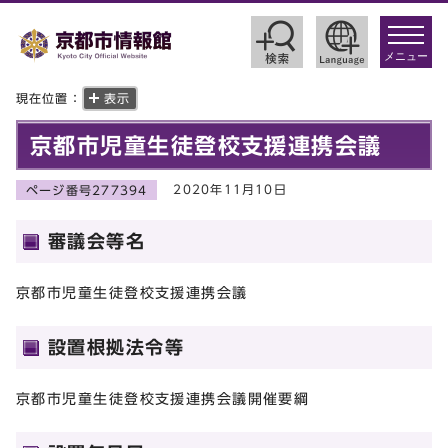
toggle
navigat
メニュー
現在位置：
表示
京都市児童生徒登校支援連携会議
2020年11月10日
ページ番号277394
審議会等名
京都市児童生徒登校支援連携会議
設置根拠法令等
京都市児童生徒登校支援連携会議開催要綱