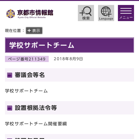
toggle
navigat
メニュー
現在位置：
表示
学校サポートチーム
2018年8月9日
ページ番号211349
審議会等名
学校サポートチーム
設置根拠法令等
学校サポートチーム開催要綱