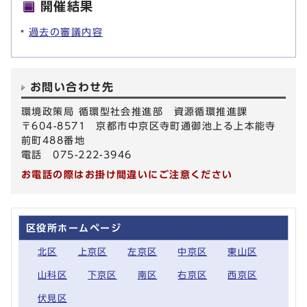
開催結果
過去の審議内容
お問い合わせ先
環境政策局 循環型社会推進部 資源循環推進課
〒604-8571 京都市中京区寺町通御池上る上本能寺
前町488番地
電話 075-222-3946
お電話の際はお掛け間違いにご注意ください
区役所ホームページ
北区
上京区
左京区
中京区
東山区
山科区
下京区
南区
右京区
西京区
伏見区