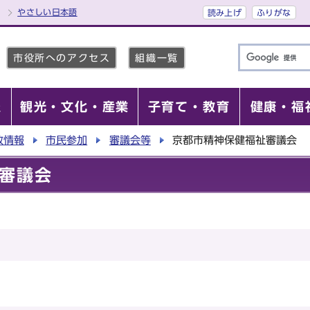
やさしい日本語
読み上げ
ふりがな
市役所へのアクセス
組織一覧
報
観光・文化・産業
子育て・教育
健康・福
政情報
市民参加
審議会等
京都市精神保健福祉審議会
審議会