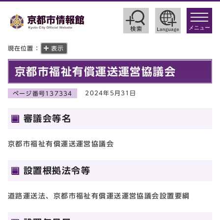
toggle
navigat
メニュー
現在位置：
表示
京都市福祉有償運送運営協議会
2024年5月31日
ページ番号137334
審議会等名
京都市福祉有償運送運営協議会
設置根拠法令等
道路運送法、京都市福祉有償運送運営協議会設置要綱