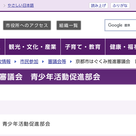
やさしい日本語
読み上げ
ふりがな
市役所へのアクセス
組織一覧
報
観光・文化・産業
子育て・教育
健康・福
政情報
市民参加
審議会等
京都市はぐくみ推進審議会 
審議会 青少年活動促進部会
 青少年活動促進部会