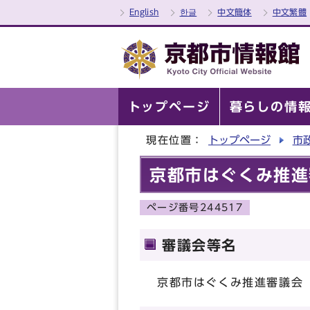
English
한글
中文簡体
中文繁體
トップページ
暮らしの情
現在位置：
トップページ
市
京都市はぐくみ推進
ページ番号244517
審議会等名
京都市はぐくみ推進審議会