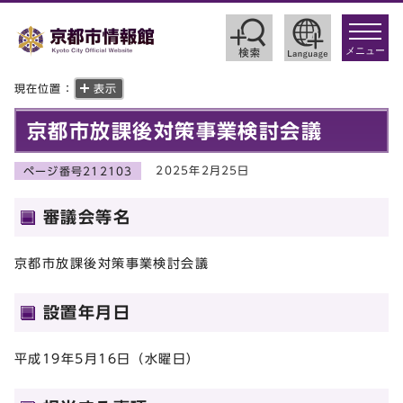
toggle
navigat
メニュー
現在位置：
表示
京都市放課後対策事業検討会議
2025年2月25日
ページ番号212103
審議会等名
京都市放課後対策事業検討会議
設置年月日
平成19年5月16日（水曜日）