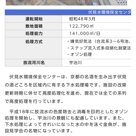
伏見水環境保全センタ
運転開始
昭和48年3月
敷地面積
122,790㎡
処理能力
141,000㎥/日
・嫌気好気法（合流系3～6号池、
処理方式
・ステップ流入式多段硝化脱窒法（
・オゾン処理
放流河川名
宇治川
伏見水環境保全センターは、京都の名酒を生み出す伏見
の酒どころを区域内に有する下水処理場です。施設の改築
更新時期に併せて高度処理化を進め、現在では全ての系列
で高度処理を行っています。
平成18年に放流水の色度除去と消毒を目的としたオゾン
処理を開始し、宇治川の景観にも配慮しています。また、
下水処理によってきれいになった水の中を泳ぐ金魚が、施
設見学会の名物になっています。