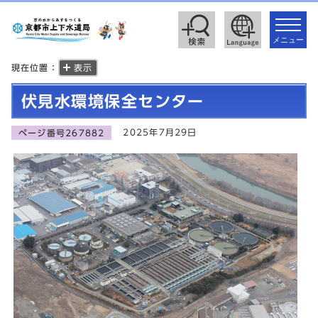
toggle
navigat
メニュー
現在位置：
表示
伏見水環境保全センター
2025年7月29日
ページ番号267882