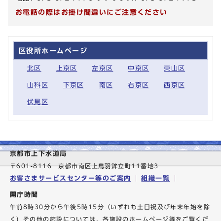
お電話の際はお掛け間違いにご注意ください
区役所ホームページ
北区
上京区
左京区
中京区
東山区
山科区
下京区
南区
右京区
西京区
伏見区
京都市上下水道局
〒601-8116 京都市南区上鳥羽鉾立町11番地3
お客さまサービスセンター等のご案内
組織一覧
開庁時間
午前8時30分から午後5時15分（いずれも土日祝及び年末年始を除
く）その他の施設については、各施設のホームページ等をご覧くだ