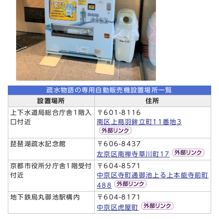
疏水物語の専用自動販売機設置場所一覧
設置場所
住所
上下水道局総合庁舎1階入
〒601-8116
口付近
南区上鳥羽鉾立町11番地3
琵琶湖疏水記念館
〒606-8437
左京区南禅寺草川町17
京都市役所分庁舎1階受付
〒604-8571
付近
中京区寺町通御池上る上本能寺前町
488
地下鉄烏丸御池駅構内
〒604-8171
中京区虎屋町