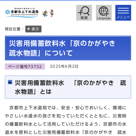
toggle
navigat
メニュー
現在位置：
表示
災害用備蓄飲料水「京のかがやき
疏水物語」について
2025年6月2日
ページ番号73732
災害用備蓄飲料水 「京のかがやき 疏
水物語」とは
京都市上下水道局では、安全・安心でおいしく、環境に
やさしい水道水の良さを知っていただくとともに、災害時
の備蓄飲料水として活用していただけるよう、京都市の水
道水を原料とした災害用備蓄飲料水「京のかがやき 疏水