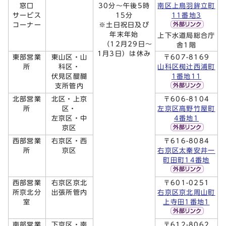
窓口
30分～午後5時
南区上鳥羽鉾立町
サービス
15分
11番地3
コーナー
※土日祝日及び
年末年始
上下水道局総合庁
（12月29日～
舎1階
1月3日）は休み
東部営業
東山区・山
〒607-8169
所
科区・
山科区椥辻西浦町
伏見区醍醐
1番地11
支所管内
北部営業
北区・上京
〒606-8104
所
区・
左京区高野竹屋町
左京区・中
4番地1
京区
西部営業
右京区・西
〒616-8084
所
京区
右京区太秦安井一
町田町14番地
西部営業
右京区京北
〒601-0251
所京北分
出張所管内
右京区京北周山町
室
上寺田1番地1
南部営業
下京区・南
〒612-8062