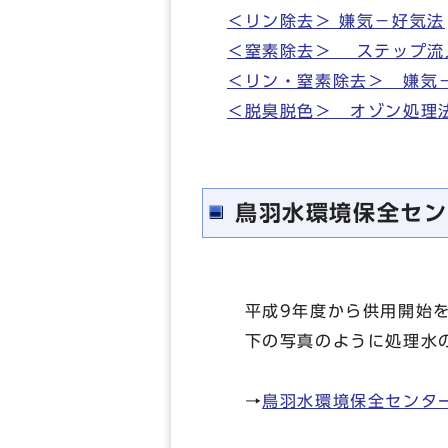
＜リン除去＞ 嫌気－好気法
＜窒素除去＞ ステップ流
＜リン・窒素除去＞ 嫌気
＜脱臭脱色＞ オゾン処理
鳥羽水環境保全セン
平成9年度から供用開始を
下の写真のように処理水の
→
鳥羽水環境保全センタ