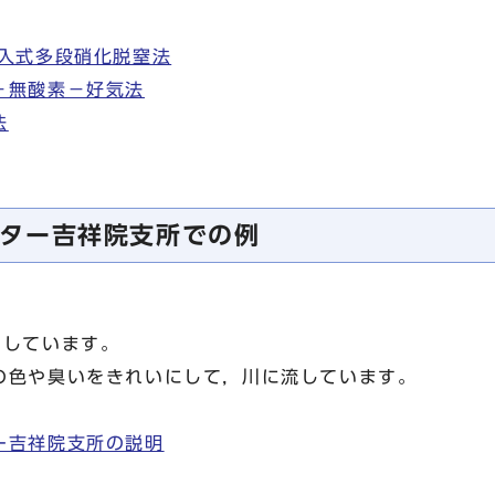
入式多段硝化脱窒法
－無酸素－好気法
法
ター吉祥院支所での例
しています。
色や臭いをきれいにして，川に流しています。
ー吉祥院支所の説明