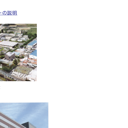
ーの説明
景