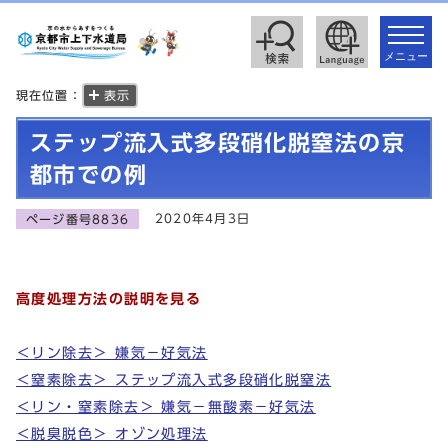
toggle
navigat
メニュー
現在位置：
表示
ステップ流入式多段硝化脱窒法の京
都市での例
2020年4月3日
ページ番号8836
高度処理方法の説明を見る
＜リン除去＞ 嫌気－好気法
＜窒素除去＞ ステップ流入式多段硝化脱窒法
＜リン・窒素除去＞ 嫌気－無酸素－好気法
＜脱臭脱色＞ オゾン処理法