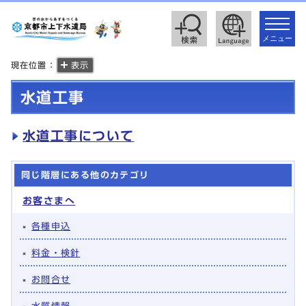
toggle
navigat
メニュー
現在位置：
表示
水道工事
水道工事について
同じ階層にある他のカテゴリ
お客さまへ
各種申込
料金・検針
お問合せ