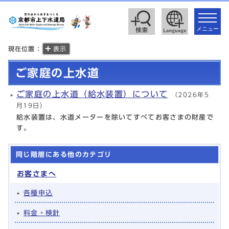
toggle
navigat
メニュー
現在位置：
表示
ご家庭の上水道
ご家庭の上水道（給水装置）について
（2026年5
月19日）
給水装置は、水道メーターを除いてすべてお客さまの財産で
す。
同じ階層にある他のカテゴリ
お客さまへ
各種申込
料金・検針