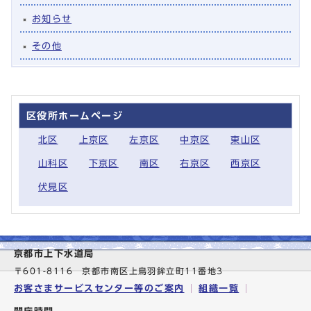
お知らせ
その他
区役所ホームページ
北区
上京区
左京区
中京区
東山区
山科区
下京区
南区
右京区
西京区
伏見区
京都市上下水道局
〒601-8116 京都市南区上鳥羽鉾立町11番地3
お客さまサービスセンター等のご案内
組織一覧