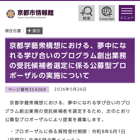
toggle
navigat
メニュー
現在位置：
表示
京都学藝衆構想における、夢中にな
れる学び合いのプログラム創出業務
の受託候補者選定に係る公募型プロ
ポーザルの実施について
2026年5月26日
ページ番号354269
京都学藝衆構想における、夢中になれる学び合いのプロ
グラム創出業務の受託候補者を選定するため、次のとおり
公募型プロポーザルにより提案を募集します。
・プロポーザルに係る質問受付期限：令和8年6月1日
（月曜日）午後5時必着＜メール＞